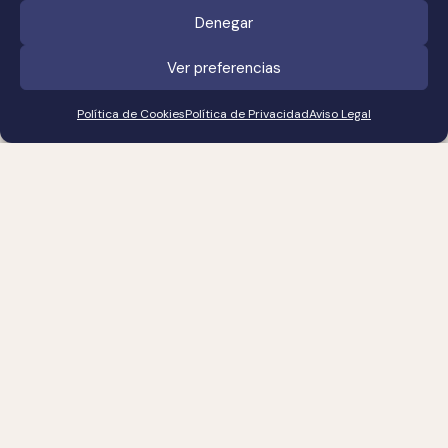
residencia se coloca como una auténtica revolución del
Denegar
¿Necesitas ayuda?
diseño.
Ver preferencias
Villa Silvestre, Sotogrande
Política de Cookies
Política de Privacidad
Aviso Legal
Iberian Prime x Fran
Silvestre
Otra obra de Fran Silvestre que tampoco han dejado a
nadie indiferente es
The Trilogy
, un complejo de tres villas
en La Moraleja, una de las
mejores zonas de Madrid
.
Estas
propiedades cuentan con 3.066 m2 de puro lujo, con
piscinas exteriores e interiores, vinoteca, gimnasio y sala