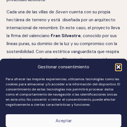
Cada una de las villas de
Seven
cuenta con su propia
hectárea de terreno y está diseñada por un arquitecto
internacional de renombre. En este caso, el proyecto lleva
la firma del valenciano
Fran Silvestre
, conocido por sus
líneas puras, su dominio de la luz y su compromiso con la
sostenibilidad. Con una estética vanguardista que respira
minimalismo y sofisticación, Silvestre ha conseguido una
Gestionar consentimiento
fusión perfecta entre innovación arquitectónica y respeto
por el entorno natural. Esta imponente vivienda cuenta
Para ofrecer las mejores experiencias, utilizamos tecnologías como las
con
10 habitaciones, 10 baños, spa, gimnasio, dos
cookies para almacenar y/o acceder a la información del dispositivo. El
consentimiento de estas tecnologías nos permitirá procesar datos
piscinas y garaje para ocho vehículos
. Pero más allá de
como el comportamiento de navegación o las identificaciones únicas
sus dimensiones, lo que distingue a Villa Silvestre es su
en este sitio. No consentir o retirar el consentimiento, puede afectar
negativamente a ciertas características y funciones.
localización, exprimida al máximo gracias a grandes
ventanales que se abren al Mediterráneo y a las colinas de
Aceptar
Andalucía. Con un valor de
18 millones de euros
, esta